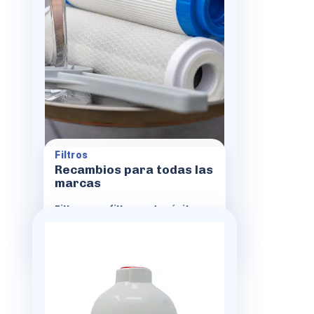
Filtros y prefiltros
Depósitos y recambios
Compatible con varias marcas
Instalación por nuestros técnicos
Filtros
Recambios para todas las
marcas
Filtros, prefiltros y depósitos.
Ver características
Piezas
Complementos útiles
Decloradores y filtros para la ducha,
cabezales especiales y diferentes
accesorios para mejorar la calidad del