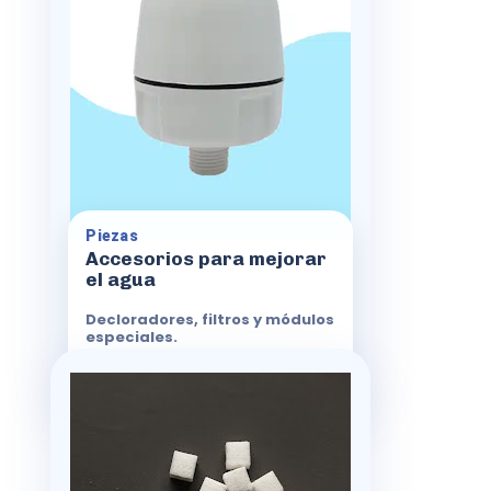
agua.
Decloradores para ducha
Filtros específicos
Cabezales especiales
Accesorios y módulos
Piezas
Accesorios para mejorar
el agua
Decloradores, filtros y módulos
especiales.
Ver características
Sal
Mantenimiento eficiente
Sal para descalcificadores en packs de
diferentes tamaños, libre de impurezas